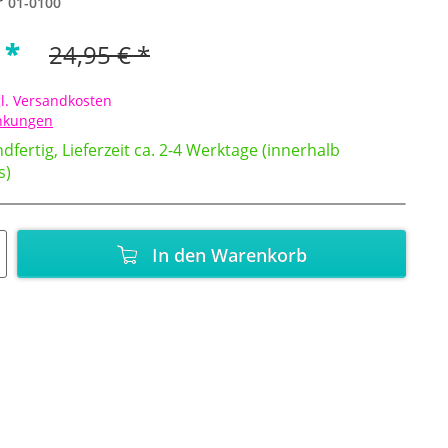
r
01-0100
 *
24,95 € *
l. Versandkosten
änkungen
dfertig, Lieferzeit ca. 2-4 Werktage (innerhalb
s)
In den
Warenkorb