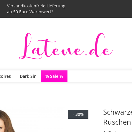
Versandkostenfreie Lieferung
ab 50 Euro Warenwert*
soires
Dark Sin
% Sale %
Schwarze
- 30%
Rüschen