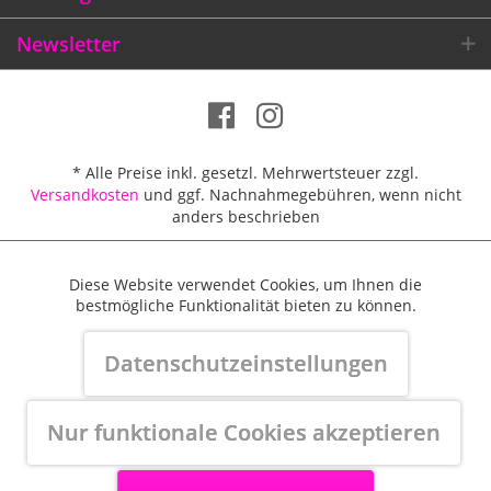
Newsletter
* Alle Preise inkl. gesetzl. Mehrwertsteuer zzgl.
Versandkosten
und ggf. Nachnahmegebühren, wenn nicht
anders beschrieben
Diese Website verwendet Cookies, um Ihnen die
Aktiv
Funktionale
Größentabellen
Versandkosten / Lieferbeschränkungen
bestmögliche Funktionalität bieten zu können.
Zahlungsmittel
Widerrufsbelehrung & Widerrufsformular
Aktiv
Marketing
Datenschutzeinstellungen
AGB
Datenschutz
Cookie-Einstellungen
Kundeninformation
Impressum
Aktiv
Nur funktionale Cookies akzeptieren
Tracking
Made with ♥ by BlurCreative
Kundenbewertungen