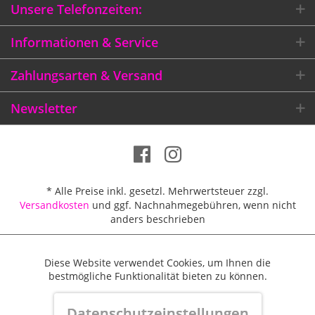
Unsere Telefonzeiten:
Informationen & Service
Zahlungsarten & Versand
Newsletter
* Alle Preise inkl. gesetzl. Mehrwertsteuer zzgl.
Versandkosten
und ggf. Nachnahmegebühren, wenn nicht
anders beschrieben
Diese Website verwendet Cookies, um Ihnen die
Aktiv
Funktionale
Größentabellen
Versandkosten / Lieferbeschränkungen
bestmögliche Funktionalität bieten zu können.
Zahlungsmittel
Widerrufsbelehrung & Widerrufsformular
Aktiv
Marketing
Datenschutzeinstellungen