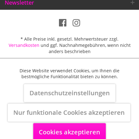
Newsletter
* Alle Preise inkl. gesetzl. Mehrwertsteuer zzgl.
Versandkosten
und ggf. Nachnahmegebühren, wenn nicht
anders beschrieben
Diese Website verwendet Cookies, um Ihnen die
Aktiv
Funktionale
Größentabellen
Versandkosten / Lieferbeschränkungen
bestmögliche Funktionalität bieten zu können.
Zahlungsmittel
Widerrufsbelehrung & Widerrufsformular
Aktiv
Marketing
Datenschutzeinstellungen
AGB
Datenschutz
Cookie-Einstellungen
Kundeninformation
Impressum
Aktiv
Nur funktionale Cookies akzeptieren
Tracking
Made with ♥ by BlurCreative
Kundenbewertungen
Cookies akzeptieren
Aktiv
Personalisierung
SEHR GUT