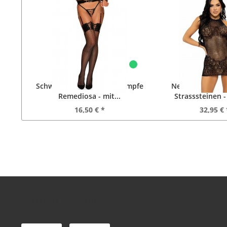
Schwarze Netz-Strapsstrümpfe
Neckholder Mini
Remediosa - mit...
Strasssteinen 
16,50 € *
32,95 € 
Zahlen Sie mit