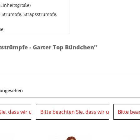
(Einheitsgröße)
e Strümpfe, Strapsstrümpfe,
ue
zstrümpfe - Garter Top Bündchen"
 angesehen
Sie, dass wir uns in der Zeit vom
06.08.2026 bis 10.08.2026 auf einer Messe
Bitte beachten Sie, dass wir uns in der Ze
06.08.2026 bis 10.08.2026 
befinden und in 
Bitte bea