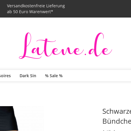
Versandkostenfreie Lieferung
ab 50 Euro Warenwert*
soires
Dark Sin
% Sale %
Schwarze
Bündch