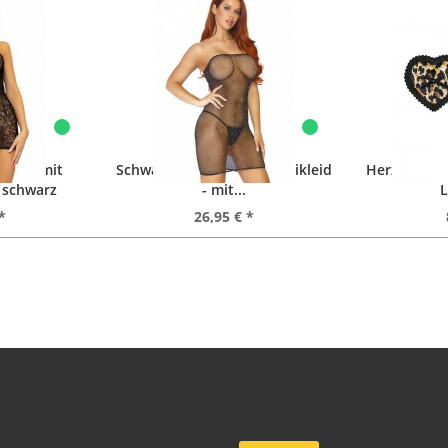
kleid mit
Schwarzes Netzkleid - Minikleid
Herzförmige
- schwarz
- mit...
L
*
26,95 € *
Wir versenden mit