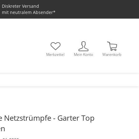
Diskreter Versand
mit neutralem Absender*
Merkzettel
Mein Konto
Warenkorb
 Netzstrümpfe - Garter Top
en