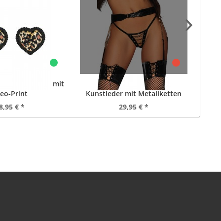
 Nippel Covers mit
Strumpfhaltergürtel -
Ou
eo-Print
Kunstleder mit Metallketten
8,95 € *
29,95 € *